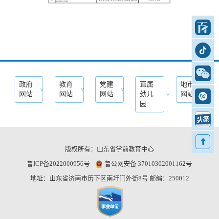
百家号
抖音号
政府
教育
党建
直属
地市
>
>
>
>
网站
网站
网站
幼儿
网站
公众号
>
园
视频号
头条
版权所有：山东省学前教育中心
返回
鲁ICP备2022000956号
鲁公网安备 37010302001162号
顶部
地址：山东省济南市历下区南圩门外街8号 邮编：250012