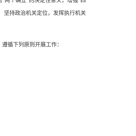
两个确立”的决定性意义，增强“四
略，坚持政治机关定位，发挥执行机关
。
遵循下列原则开展工作：