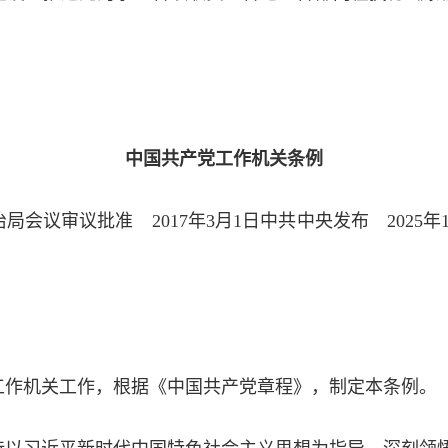
中国共产党工作机关条例
局会议审议批准 2017年3月1日中共中央发布 2025年11
作机关工作，根据《中国共产党章程》，制定本条例。