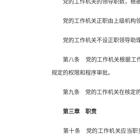
党的工作机关的领导职数，根据
党的工作机关正职由上级机构领
党的工作机关不设正职领导助理、
第八条 党的工作机关根据工作需
规定的权限和程序审批。
第九条 党的工作机关在核定的
第三章 职责
第十条 党的工作机关应当职责