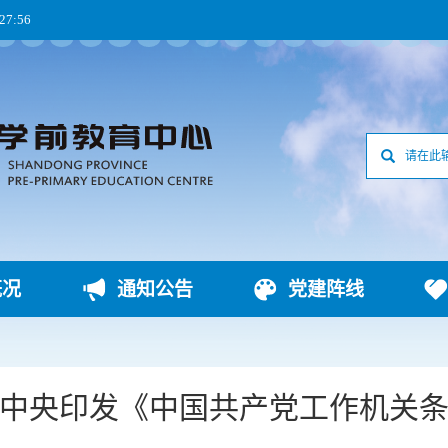
:27:58
概况
通知公告
党建阵线
中央印发《中国共产党工作机关