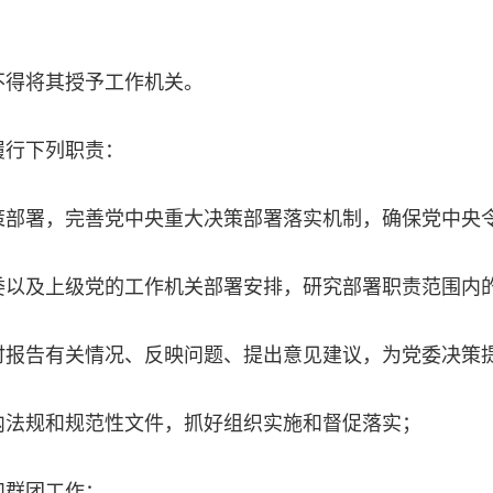
得将其授予工作机关。
行下列职责：
署，完善党中央重大决策部署落实机制，确保党中央
及上级党的工作机关部署安排，研究部署职责范围内
告有关情况、反映问题、提出意见建议，为党委决策
法规和规范性文件，抓好组织实施和督促落实；
群团工作；