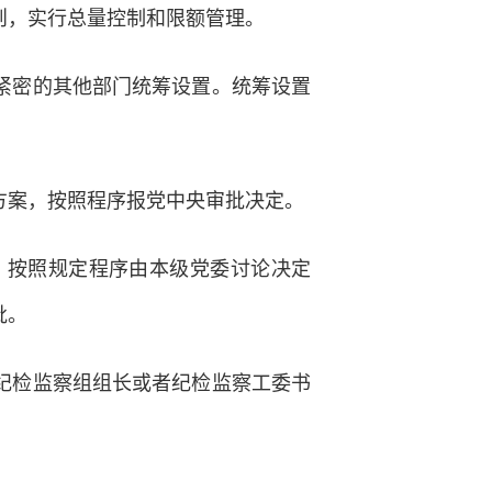
，实行总量控制和限额管理。
紧密的其他部门统筹设置。统筹设置
案，按照程序报党中央审批决定。
按照规定程序由本级党委讨论决定
批。
纪检监察组组长或者纪检监察工委书