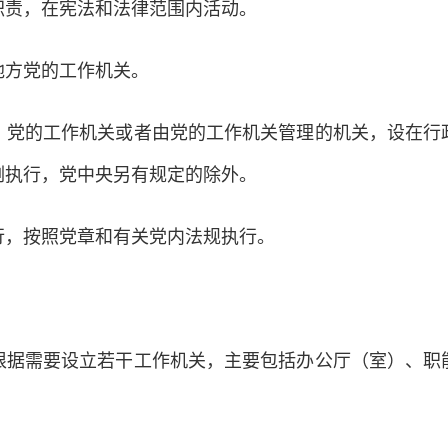
责，在宪法和法律范围内活动。
方党的工作机关。
的工作机关或者由党的工作机关管理的机关，设在行
例执行，党中央另有规定的除外。
，按照党章和有关党内法规执行。
需要设立若干工作机关，主要包括办公厅（室）、职