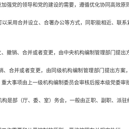
强党的领导和党的建设的需要，遵循优化协同高效原则
采用合并设立、合署办公等方式，同职能相近、联系
撤销、合并或者变更，由中央机构编制管理部门提出方
、合并或者变更，由同级机构编制管理部门提出方案，
，重大事项由上一级机构编制委员会审核后报本级党委审
是部（厅、委、室）务会，一般由正职、副职、派驻