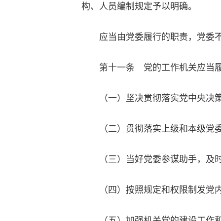
构、人员编制规定予以明确。
应当由党委履行的职责，党委不
第十一条 党的工作机关应当履
（一）坚决贯彻落实党中央决策部
（二）贯彻落实上级和本级党委以
（三）当好党委参谋助手，及时报
（四）按照规定和权限制发党内
（五）加强机关党的建设工作和