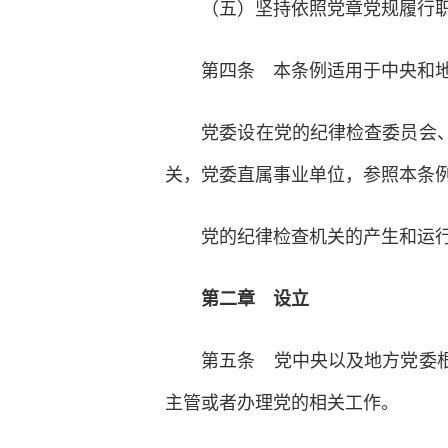
（五）坚持依照党章党规履行职
第四条 本条例适用于中央和地
党委设在党的纪律检查委员会、党
关，党委直属事业单位，参照本条
党的纪律检查机关的产生和运行
第二章 设立
第五条 党中央以及地方党委根据
主管或者办理党的相关工作。