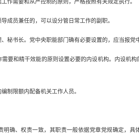
工作需要和从严控制的原则，严格按照有关规定执行。
导成员兼任的，可以设分管日常工作的副职。
秘书长。党中央职能部门确有必要设置的，应当报党
要和精干效能的原则设置必要的内设机构。内设机构
编制限额内配备机关工作人员。
明确、权责一致，其职责一般依据党章党规确定，具体