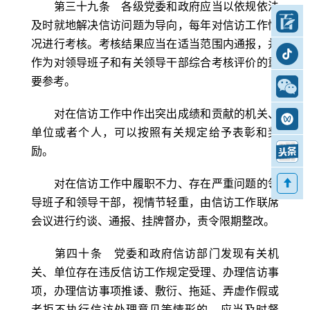
第三十九条 各级党委和政府应当以依规依法
及时就地解决信访问题为导向，每年对信访工作情
况进行考核。考核结果应当在适当范围内通报，并
百家号
作为对领导班子和有关领导干部综合考核评价的重
要参考。
抖音号
对在信访工作中作出突出成绩和贡献的机关、
公众号
单位或者个人，可以按照有关规定给予表彰和奖
励。
视频号
对在信访工作中履职不力、存在严重问题的领
头条
导班子和领导干部，视情节轻重，由信访工作联席
返回
会议进行约谈、通报、挂牌督办，责令限期整改。
顶部
第四十条 党委和政府信访部门发现有关机
关、单位存在违反信访工作规定受理、办理信访事
项，办理信访事项推诿、敷衍、拖延、弄虚作假或
者拒不执行信访处理意见等情形的，应当及时督