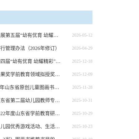
山东省学前教育中心关于开展第五届“幼有优育 幼耀精彩”短视频征集活动的通知
2026-05-12
行管理办法（2026年修订）
2026-04-29
山东省学前教育中心关于第四届“幼有优育 幼耀精彩”短视频征集活动获奖名单的公示
2025-12-18
2026年基础教育省级教学成果奖学前教育领域拟授奖成果
2025-12-09
关于“图画书里的中国”2025年山东省原创儿童图画书素材创意大赛、讲读大赛获奖名单的公示
2025-11-28
山东省学前教育中心关于山东省第二届幼儿园教师专业能力大赛初赛评审结果的公示
2025-10-31
山东省学前教育中心关于2022年度山东省学前教育研究课题第二批结题通过名单的公示
2025-10-29
山东省学前教育中心关于幼儿园优秀游戏活动、生活活动、融合教育、教研活动案例拟获奖名单的公示
2025-10-23