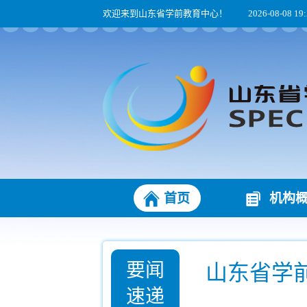
欢迎来到山东省学前教育中心！
2026-08-08 19
首页
机构
要闻
山东省学
速递