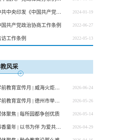
中共中央印发《中国共产党纪律处分条例》
2024-01-19
中国共产党政治协商工作条例
2022-06-27
信访工作条例
2022-05-13
幼教风采
>
学前教育宣传月 | 威海火炬高技术产业开发区依托幼儿体育筑牢数字时代童年守护防线
2026-06-24
学前教育宣传月 | 德州市举行学前教育宣传月启动仪式
2026-05-26
媒体聚焦 | 每所园都争创优质
2026-05-14
书香童年 | 以书为伴 为爱共读——社区图画书讲读志愿服务活动纪实
2026-04-29